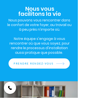
Nous vous
facilitons la vie
Nous pouvons vous rencontrer dans
le confort de votre foyer, au travail ou
à peu près n'importe où.
Notre équipe s'engage à vous
rencontrer où que vous soyez, pour
rendre le processus d'installation
aussi pratique que possible.
PRENDRE RENDEZ-VOUS