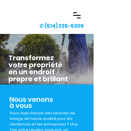
✆
(514) 235-5305
Transformez
votre propriété
en un endroit
propre et brillant
Nous venons
à vous
Vous avec besoin des services de
lavage de haute qualité pour les
résidences et les entreprises ? Une
fois votre rendez-vous pris, un